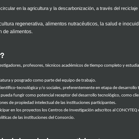
rcular en la agricultura y la descarbonización, a través del reciclaje
cultura regenerativa, alimentos nutracéuticos, la salud e inocuid
n de alimentos.
r?
estigadores, profesores, técnicos académicos
de tiempo completo
y estudia
iatura y posgrado como parte del equipo de trabajo.
ientífico-tecnológica
y
/
o
sociales
,
preferentemente
en etapa de desarrollo
e pueda fungir como potencial
receptor del desarrollo tecnológico, como
cli
iones de propiedad intelectual
de las instituciones participantes.
icipar en los proyectos
los Centros de Investigación
ads
critos al CONCYTEQ
íticas de las instit
uciones del Consorcio.