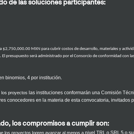
o de las soluciones participantes:
a $
2
,
750
,000.00 MXN para cubrir costos de desarrollo, materiales y activi
.
El presupuesto será administrado por el
C
onsorcio
de conformidad con las 
en binomios
,
4 por institución
.
las instituciones conformarán una
Comisión
Técn
e los proyectos
ores
conocedores en la materia de esta convo
catoria
, invitados 
ado, los compromisos a cumplir son:
nivel TRL
o SRL
5
o su
e los proyectos logren avanzar al menos a