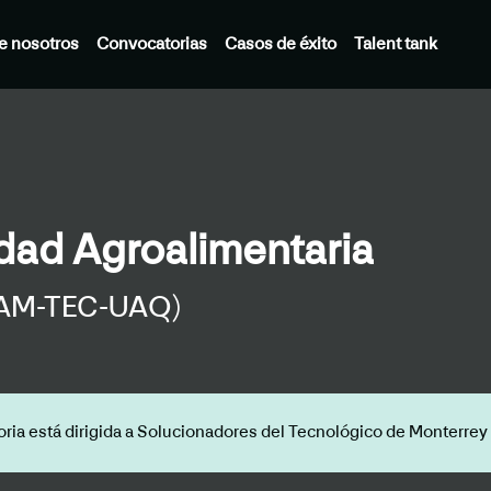
e nosotros
Convocatorias
Casos de éxito
Talent tank
idad Agroalimentaria
NAM-TEC-UAQ)
oria está dirigida a Solucionadores del Tecnológico de Monterrey 