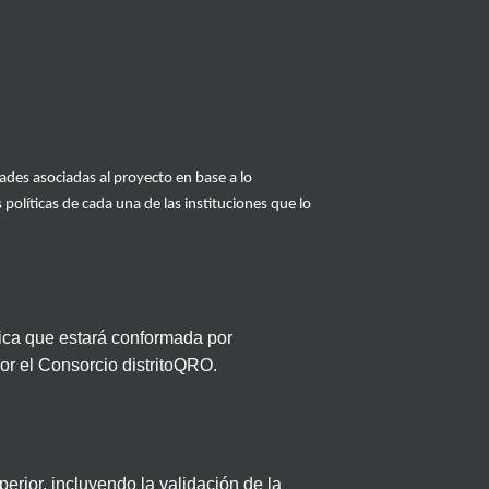
dades asociadas al proyecto
en base a lo
políticas de cada una de las instituciones que lo
ica
que
estará conformada por
por el Consorcio
distritoQRO
.
perior
, incluyendo
la validación de la