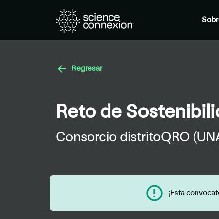
Sobr
arrow_back
Regresar
Reto de Sostenibil
Consorcio distritoQRO (U
error_outline
¡Esta convocat