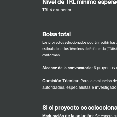
Nivel de TRL mínimo esperad
TRL 4 o superior
Bolsa total
Los proyectos seleccionados podrán recibir hast
estipulado en los
T
érminos de
R
eferencia
(
TDRs
)
conforman.
proyectos 
Alcance de la convocatoria:
6
Comisión Técnica:
Para la evaluación d
autoridades
,
especialistas
e investigad
Si el proyecto es seleccion
de la solución
:
Maduración
Se espera qu