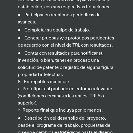
16 semanas de acuerdo con el plan de trabajo
establecido, con sus respectivas iteraciones.
●
Participar en reuniones periódicas de
avances.
●
Completar su equipo de trabajo.
●
Generar pruebas y/o prototipos pertinentes
de acuerdo con el nivel de TRL con resultados.
●
Contar con resultados
para notificar su
invención
, o bien, tener en proceso una
solicitud de patente o registro de alguna figura
propiedad intelectual.
8.
Entregables mínimos:
○
Prototipo
real probado en entorno relevante
(condiciones cercanas a las reales. TRL5 o
superior).
○
Reporte final que incluya por lo menos:
●
Descripción del desarrollo del proyecto,
desde el programa del trabajo, propuestas de
diseño y cambios estratégicos hasta el diseño